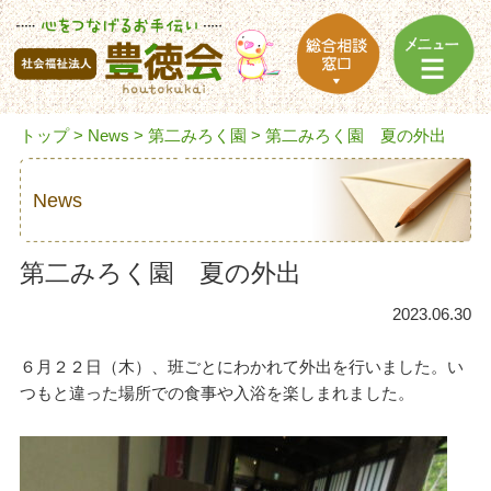
トップ
>
News
>
第二みろく園
> 第二みろく園 夏の外出
News
第二みろく園 夏の外出
2023.06.30
６月２２日（木）、班ごとにわかれて外出を行いました。い
つもと違った場所での食事や入浴を楽しまれました。