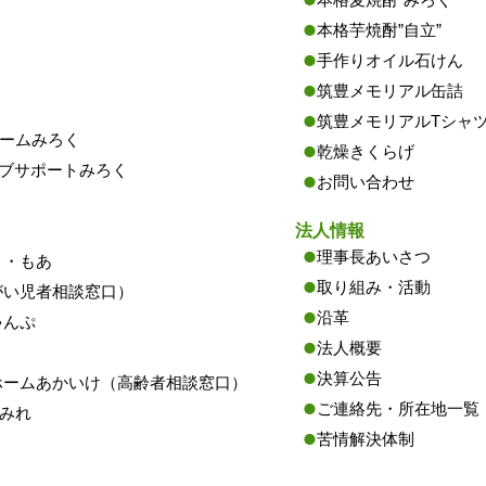
）
本格芋焼酎”自立”
手作りオイル石けん
筑豊メモリアル缶詰
筑豊メモリアルTシャ
ームみろく
乾燥きくらげ
ョブサポートみろく
お問い合わせ
法人情報
理事長あいさつ
う・もあ
取り組み・活動
がい児者相談窓口）
沿革
ゃんぷ
法人概要
決算公告
ホームあかいけ（高齢者相談窓口）
ご連絡先・所在地一覧
みれ
苦情解決体制