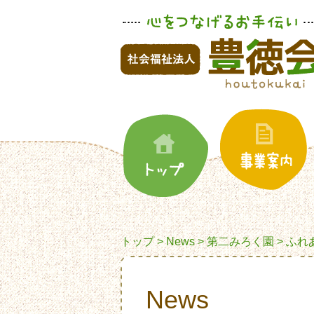
トップ
>
News
>
第二みろく園
> ふ
News