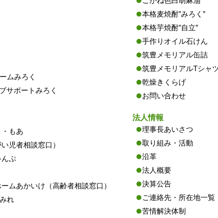
こがね色白胡麻油
本格麦焼酎”みろく”
）
本格芋焼酎”自立”
手作りオイル石けん
筑豊メモリアル缶詰
筑豊メモリアルTシャ
ームみろく
乾燥きくらげ
ョブサポートみろく
お問い合わせ
法人情報
理事長あいさつ
う・もあ
取り組み・活動
がい児者相談窓口）
沿革
ゃんぷ
法人概要
決算公告
ホームあかいけ（高齢者相談窓口）
ご連絡先・所在地一覧
みれ
苦情解決体制